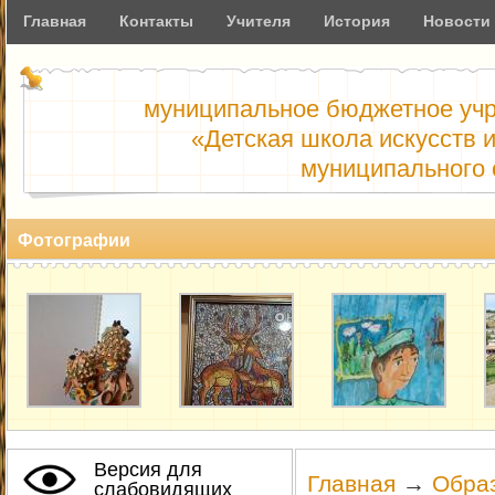
Главная
Контакты
Учителя
История
Новости
муниципальное бюджетное учр
«Детская школа искусств 
муниципального 
Фотографии
Версия для
Главная
→
Обра
слабовидящих