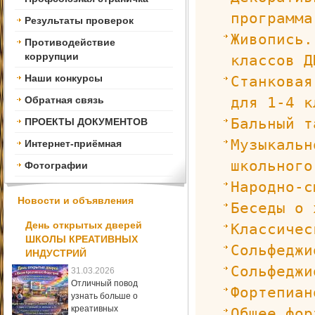
программа
Результаты проверок
Живопись.
Противодействие
коррупции
классов Д
Наши конкурсы
Станковая
для 1-4 к
Обратная связь
Бальный т
ПРОЕКТЫ ДОКУМЕНТОВ
Музыкальн
Интернет-приёмная
школьного
Фотографии
Народно-с
Новости и объявления
Беседы о 
День открытых дверей
Классичес
ШКОЛЫ КРЕАТИВНЫХ
Сольфеджи
ИНДУСТРИЙ
Сольфеджи
31.03.2026
Отличный повод
Фортепиан
узнать больше о
креативных
Общее фор