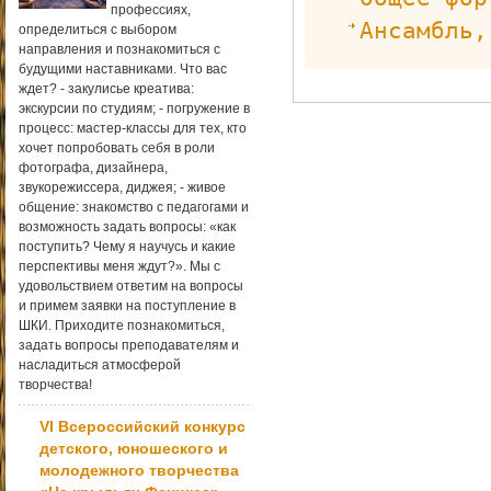
профессиях,
Ансамбль,
определиться с выбором
направления и познакомиться с
будущими наставниками. Что вас
ждет? - закулисье креатива:
экскурсии по студиям; - погружение в
процесс: мастер-классы для тех, кто
хочет попробовать себя в роли
фотографа, дизайнера,
звукорежиссера, диджея; - живое
общение: знакомство с педагогами и
возможность задать вопросы: «как
поступить? Чему я научусь и какие
перспективы меня ждут?». Мы с
удовольствием ответим на вопросы
и примем заявки на поступление в
ШКИ. Приходите познакомиться,
задать вопросы преподавателям и
насладиться атмосферой
творчества!
VI Всероссийский конкурс
детского, юношеского и
молодежного творчества