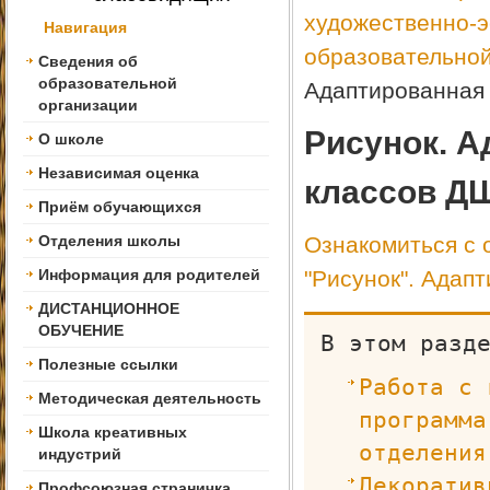
художественно-э
Навигация
образовательной
Сведения об
образовательной
Адаптированная 
организации
Рисунок. А
О школе
Независимая оценка
классов Д
Приём обучающихся
Отделения школы
Ознакомиться с 
Информация для родителей
"Рисунок". Адап
ДИСТАНЦИОННОЕ
ОБУЧЕНИЕ
В этом разд
Полезные ссылки
Работа с 
Методическая деятельность
программа
Школа креативных
отделения
индустрий
Декоратив
Профсоюзная страничка