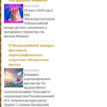
«На крыльях Феникса»
30.03.2026
29 марта 2026 года в
КДЦ
"Металлург"состоялся
VI Всероссийский
конкурс детского, юношеского и
молодежного творчества «На
крыльях Феникса»
IV Всероссийский конкурс-
фестиваль
хореографического
искусства «На крыльях
мечты»
30.03.2026
В конкурсе
хореографического
мастерства "На
крыльях Мечты"
коллектив ансамбля "Разноцветы"
под руководством Пошивальниковой
Ю.А. получили высокую оценку:
Лауреат 1 степени: Белорусский