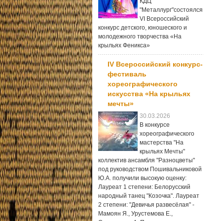
КДЦ
"Металлург"состоялся
VI Всероссийский
конкурс детского, юношеского и
молодежного творчества «На
крыльях Феникса»
IV Всероссийский конкурс-
фестиваль
хореографического
искусства «На крыльях
мечты»
30.03.2026
В конкурсе
хореографического
мастерства "На
крыльях Мечты"
коллектив ансамбля "Разноцветы"
под руководством Пошивальниковой
Ю.А. получили высокую оценку:
Лауреат 1 степени: Белорусский
народный танец "Козочка". Лауреат
2 степени: "Девичья развесёлая" -
Мамоян Я., Урустемова Е.,