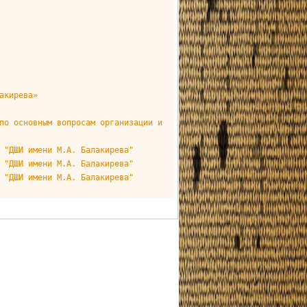
акирева»
по основным вопросам организации и
 "ДШИ имени М.А. Балакирева"
 "ДШИ имени М.А. Балакирева"
 "ДШИ имени М.А. Балакирева"