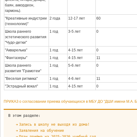
баян, аккордеон,
гармонь).
"Креативные индустрии
2 года
12-17 лет
60
(технологии)"
Школа раннего
1 год
3-5 лет
0
эстетического развития
"Чудо-детки"
"Акварелька"
1 год
4-15 лет
0
"Фантазеры"
1 год
4-15 лет
11
Школа раннего
1 год
5-6 лет
0
развития "Грамотеи"
"Веселая ритмика"
1 год
4-6 лет
11
"Эстрадный вокал"
1 год
4-15 лет
0
ПРИКАЗ о согласовании приема обучающихся в МБУ ДО "ДШИ имени М.А. Б
В этом разделе:
Запись в школу не выходя из дома!
Заявления на обучение
План приёма на 2025-2026 учебный год