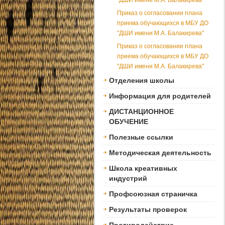
"ДШИ имени М.А. Балакирева"
Приказ о согласовании плана
приема обучающихся в МБУ ДО
"ДШИ имени М.А. Балакирева"
Приказ о согласовании плана
приема обучающихся в МБУ ДО
"ДШИ имени М.А. Балакирева"
Отделения школы
Информация для родителей
ДИСТАНЦИОННОЕ
ОБУЧЕНИЕ
Полезные ссылки
Методическая деятельность
Школа креативных
индустрий
Профсоюзная страничка
Результаты проверок