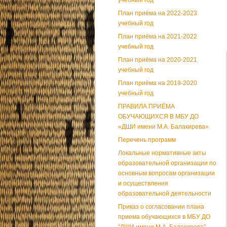
учебный год
План приёма на 2022-2023
учебный год
План приёма на 2021-2022
учебный год
План приёма на 2020-2021
учебный год
План приёма на 2019-2020
учебный год
ПРАВИЛА ПРИЁМА
ОБУЧАЮЩИХСЯ В МБУ ДО
«ДШИ имени М.А. Балакирева»
Перечень программ
Локальные нормативные акты
образовательной организации по
основным вопросам организации
и осуществления
образовательной деятельности
Приказ о согласовании плана
приема обучающихся в МБУ ДО