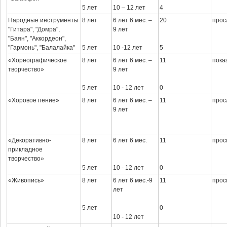
5 лет
10 – 12 лет
4
Народные инструменты
8 лет
6 лет 6 мес. –
20
прос
"Гитара", "Домра",
9 лет
"Баян", "Аккордеон",
"Гармонь", "Балалайка"
5 лет
10 -12 лет
5
«Хореографическое
8 лет
6 лет 6 мес. –
11
пока
творчество»
9 лет
5 лет
10 - 12 лет
0
«Хоровое пение»
8 лет
6 лет 6 мес. –
11
прос
9 лет
«Декоративно-
8 лет
6 лет 6 мес.
11
прос
прикладное
творчество»
5 лет
10 - 12 лет
0
«Живопись»
8 лет
6 лет 6 мес.-9
11
прос
лет
5 лет
0
10 - 12 лет