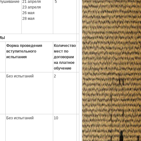
лушивание
21 апреля
5
23 апреля
26 мая
28 мая
МЫ
Форма проведения
Количество
вступительного
мест по
испытания
договорам
на платное
обучение
Без испытаний
2
Без испытаний
10