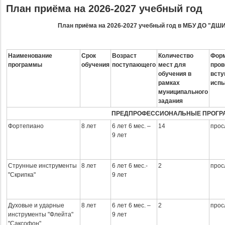
План приёма на 2026-2027 учебный год
План приёма на 2026-2027 учебный год в
МБУ ДО "ДШИ 
Наименование
Срок
Возраст
Количество
Фор
программы
обуче
ния
поступаю
щего
мест для
пров
обучения в
всту
рамках
исп
муниципального
задания
ПРЕДПРОФЕССИОНАЛЬНЫЕ ПРОГ
Фортепиано
8 лет
6 лет 6 мес. –
14
прос
9 лет
Струнные инструменты
8 лет
6 лет 6 мес.-
2
прос
"Скрипка"
9 лет
Духовые и ударные
8 лет
6 лет 6 мес. –
2
прос
инструменты "Флейта"
9 лет
"Саксофон"