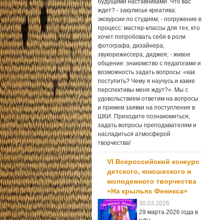
будущими наставниками. Что вас
ждет? - закулисье креатива:
экскурсии по студиям; - погружение в
процесс: мастер-классы для тех, кто
хочет попробовать себя в роли
фотографа, дизайнера,
звукорежиссера, диджея; - живое
общение: знакомство с педагогами и
возможность задать вопросы: «как
поступить? Чему я научусь и какие
перспективы меня ждут?». Мы с
удовольствием ответим на вопросы
и примем заявки на поступление в
ШКИ. Приходите познакомиться,
задать вопросы преподавателям и
насладиться атмосферой
творчества!
VI Всероссийский конкурс
детского, юношеского и
молодежного творчества
«На крыльях Феникса»
30.03.2026
29 марта 2026 года в