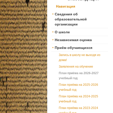
Навигация
Сведения об
образовательной
организации
О школе
Независимая оценка
Приём обучающихся
Запись в школу не выходя из
дома!
Заявления на обучение
План приёма на 2026-2027
учебный год
План приёма на 2025-2026
учебный год
План приёма на 2024-2025
учебный год
План приёма на 2023-2024