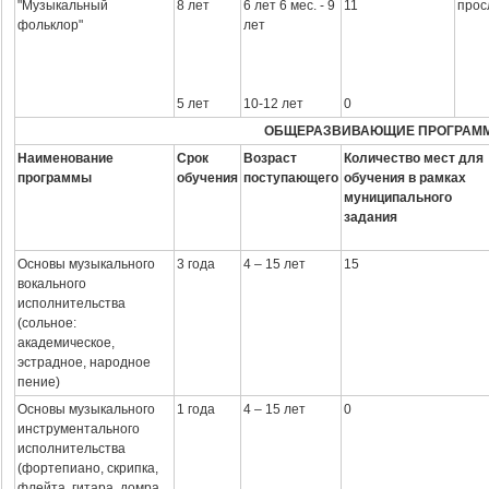
"Музыкальный
8 лет
6 лет 6 мес. - 9
11
прос
фольклор"
лет
5 лет
10-12 лет
0
ОБЩЕРАЗВИВАЮЩИЕ ПРОГРАМ
Наименование
Срок
Возраст
Количество мест для
программы
обучения
поступающего
обучения в рамках
муниципального
задания
Основы музыкального
3 года
4 – 15 лет
15
вокального
исполнительства
(сольное:
академическое,
эстрадное, народное
пение)
Основы музыкального
1 года
4 – 15 лет
0
инструментального
исполнительства
(фортепиано, скрипка,
флейта, гитара, домра,