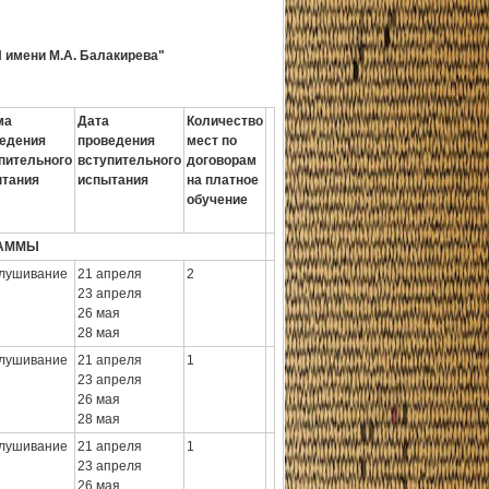
имени М.А. Балакирева"
ма
Дата
Количество
едения
проведения
мест по
пительного
вступительного
договорам
ытания
испытания
на платное
обучение
РАММЫ
лушивание
21 апреля
2
23 апреля
26 мая
28 мая
лушивание
21 апреля
1
23 апреля
26 мая
28 мая
лушивание
21 апреля
1
23 апреля
26 мая